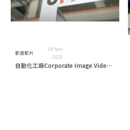
18 Nov
影音影片
2023
自動化工廠Corporate Image Video-
Automated factory