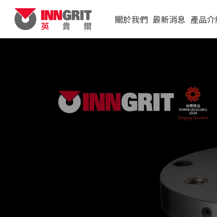
關於我們
最新消息
產品介
展覽訊息
單定位板
影音影片
原點定位夾
統
媒體報導
機械手臂與
虎鉗
配件
CubeBox
盤裝載系統