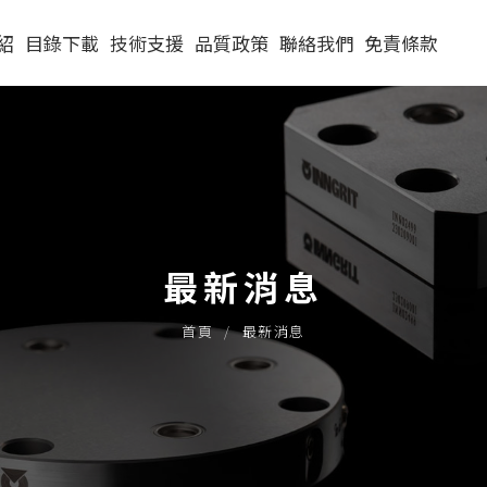
紹
目錄下載
技術支援
品質政策
聯絡我們
免責條款
PITCH52
原點定位夾持系
(4穴Pitch52)圓
統Q&A
持系
PITCH96
62型
(4穴Pitch52)方
(4穴Pitch96)圓
單穴模組
實際應用
單定位Ｌ底板
90型
(16穴Pitch52)方
(4穴Pitch96)方
二穴模組
單穴模組
模組
30公斤以下
實際案例
最新消息
三面錐塔
120型
(8穴Pitch96)中
四穴模組
二穴模組
單穴模組
30-60公斤
手動求心虎鉗
橋板
首頁
最新消息
立柱
150型
六穴模組
四穴模組
二穴模組
單穴模組
60-150公斤
自動氣壓虎鉗
(24穴Pitch96)方
單定位板客製化
原點定位客製化
法蘭式
六穴模組
四穴模組
二穴模組
自動托
機械手臂客製化
虎鉗配件
法蘭式
六穴模組
四穴模組
法蘭式
六穴模組