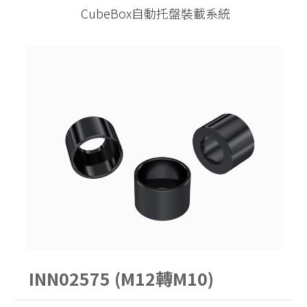
PITCH52
62型
CubeBox自動托盤裝載系統
30公斤以下
手動求心虎鉗
PITCH96
90型
30-60公斤
自動氣壓虎鉗
單定位Ｌ底板
120型
60-150公斤
虎鉗配件
三面錐塔
150型
機械手臂客製化
立柱
原點定位客製化
單定位板客製化
INN02575 (M12轉M10)