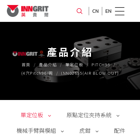
CN
EN
產品介紹
首頁
產品介紹
單定位板
PITCH96
(4穴Pitch96)圓
INN02655(AIR BLOW OUT)
單定位板
原點定位夾持系統
機械手臂與模組
虎鉗
配件