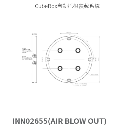
PITCH52
62型
CubeBox自動托盤裝載系統
30公斤以下
手動求心虎鉗
PITCH96
90型
30-60公斤
自動氣壓虎鉗
單定位Ｌ底板
120型
60-150公斤
虎鉗配件
三面錐塔
150型
機械手臂客製化
立柱
原點定位客製化
單定位板客製化
INN02655(AIR BLOW OUT)