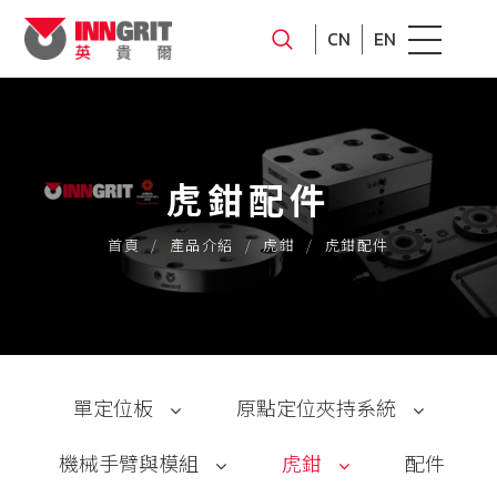
CN
EN
虎鉗配件
首頁
產品介紹
虎鉗
虎鉗配件
單定位板
原點定位夾持系統
機械手臂與模組
虎鉗
配件