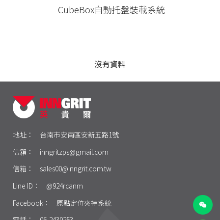
PITCH52
62型
CubeBox自動托盤裝載系統
30公斤以下
手動求心虎鉗
PITCH96
90型
30-60公斤
自動氣壓虎鉗
單定位Ｌ底板
120型
沒有資料
60-150公斤
虎鉗配件
三面錐塔
150型
機械手臂客製化
立柱
原點定位客製化
單定位板客製化
地址：
台南市安南區安新五路1號
信箱：
inngritzps@gmail.com
信箱：
sales00@inngrit.com.tw
Line ID：
@924rcanm
Facebook：
原點定位夾持系統
電話：
06-2430253