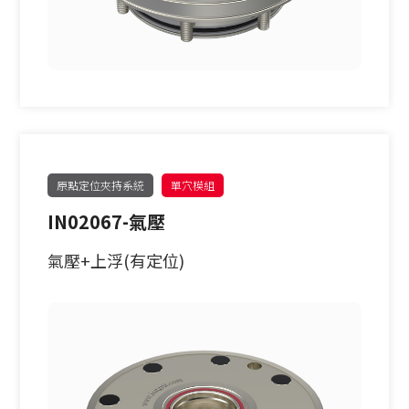
原點定位夾持系統
單穴模組
IN02067-氣壓
氣壓+上浮(有定位)