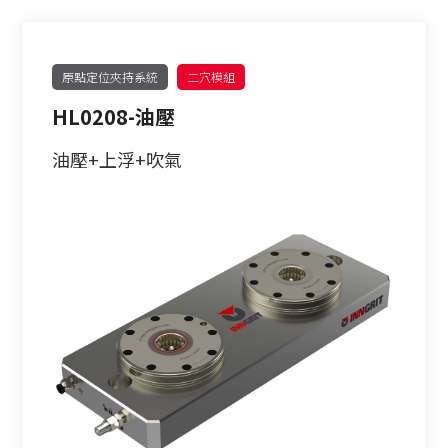
原點定位夾持系統
二穴模組
HL0208-油壓
油壓+上浮+吹氣