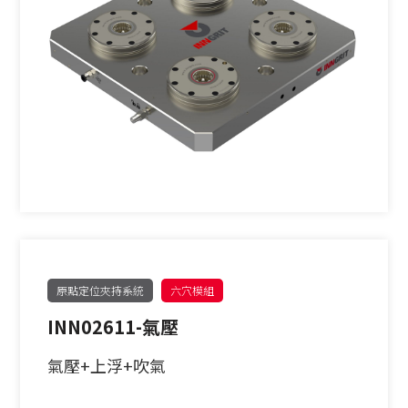
原點定位夾持系統
六穴模組
INN02611-氣壓
氣壓+上浮+吹氣