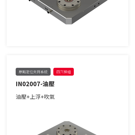
原點定位夾持系統
四穴模組
IN02007-油壓
油壓+上浮+吹氣