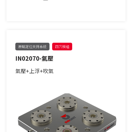
原點定位夾持系統
四穴模組
IN02070-氣壓
氣壓+上浮+吹氣