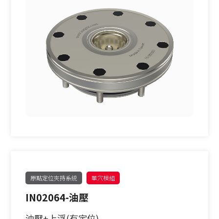
原點定位夾持系統
單穴模組
IN02064-油壓
油壓+上浮(有定位)