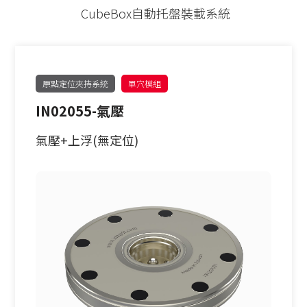
PITCH52
62型
CubeBox自動托盤裝載系統
30公斤以下
手動求心虎鉗
PITCH96
90型
30-60公斤
自動氣壓虎鉗
單定位Ｌ底板
120型
原點定位夾持系統
單穴模組
IN02055-氣壓
60-150公斤
虎鉗配件
三面錐塔
150型
氣壓+上浮(無定位)
機械手臂客製化
立柱
原點定位客製化
單定位板客製化