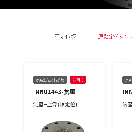
單定位板
原點定位夾持
PITCH52
62型
PITCH96
90型
原點定位夾持系統
法蘭式
原
INN02443-氣壓
IN
單定位Ｌ底板
120型
氣壓+上浮(無定位)
氣壓
三面錐塔
150型
立柱
原點定位客