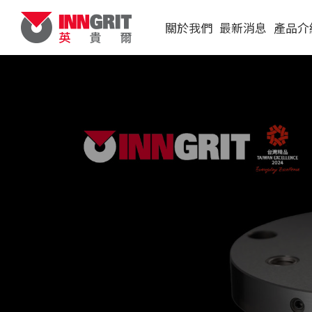
關於我們
最新消息
產品介
展覽訊息
單定位板
影音影片
原點定位夾
統
媒體報導
機械手臂與
虎鉗
配件
CubeBox
盤裝載系統