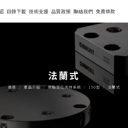
紹
目錄下載
技術支援
品質政策
聯絡我們
免責條款
PITCH52
原點定位夾持系
(4穴Pitch52)圓
統Q&A
持系
PITCH96
62型
(4穴Pitch52)方
(4穴Pitch96)圓
單穴模組
實際應用
單定位Ｌ底板
90型
(16穴Pitch52)方
(4穴Pitch96)方
二穴模組
單穴模組
模組
30公斤以下
實際案例
法蘭式
三面錐塔
120型
(8穴Pitch96)中
四穴模組
二穴模組
單穴模組
30-60公斤
手動求心虎鉗
橋板
首頁
產品介紹
原點定位夾持系統
150型
法蘭式
立柱
150型
六穴模組
四穴模組
二穴模組
單穴模組
60-150公斤
自動氣壓虎鉗
(24穴Pitch96)方
單定位板客製化
原點定位客製化
法蘭式
六穴模組
四穴模組
二穴模組
自動托
機械手臂客製化
虎鉗配件
法蘭式
六穴模組
四穴模組
法蘭式
六穴模組