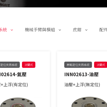
法蘭式
系統
機械手臂與模組
虎鉗
配
30公斤以下
手動求心虎鉗
30-60公斤
自動氣壓虎鉗
點定位夾持系統
法蘭式
原點定位夾持系統
法蘭式
N02614-氣壓
INN02613-油壓
60-150公斤
虎鉗配件
+上浮(有定位)
油壓+上浮(無定位)
機械手臂客製化
製化