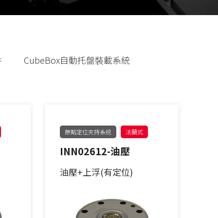
件
CubeBox自動托盤裝載系統
原點定位夾持系統
法蘭式
INN02612-油壓
油壓+上浮(有定位)