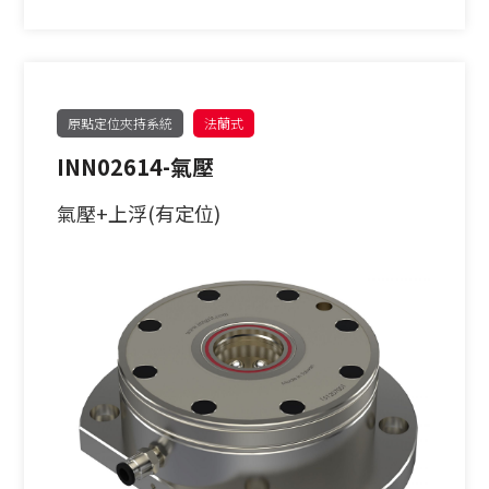
原點定位夾持系統
法蘭式
INN02614-氣壓
氣壓+上浮(有定位)