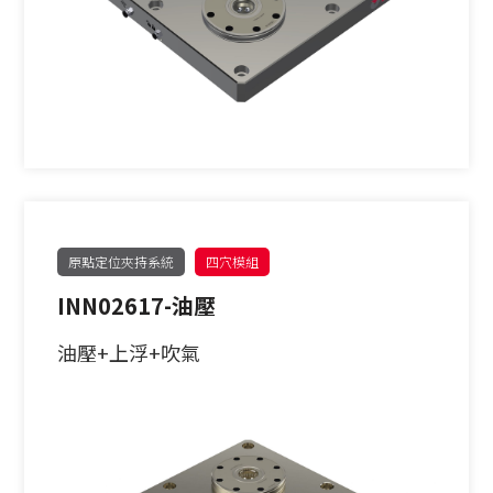
原點定位夾持系統
四穴模組
INN02617-油壓
油壓+上浮+吹氣