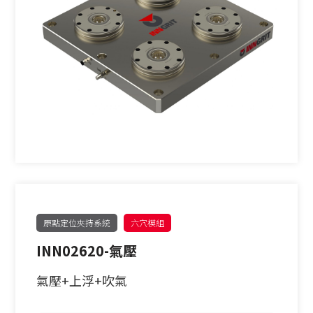
原點定位夾持系統
六穴模組
INN02620-氣壓
氣壓+上浮+吹氣