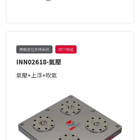
原點定位夾持系統
四穴模組
INN02618-氣壓
氣壓+上浮+吹氣