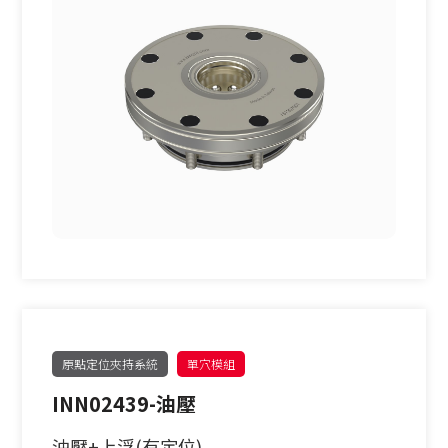
原點定位夾持系統
單穴模組
INN02439-油壓
油壓+上浮(有定位)