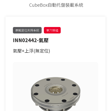
PITCH52
62型
CubeBox自動托盤裝載系統
30公斤以下
手動求心虎鉗
PITCH96
90型
30-60公斤
自動氣壓虎鉗
單定位Ｌ底板
120型
原點定位夾持系統
單穴模組
INN02442-氣壓
60-150公斤
虎鉗配件
三面錐塔
150型
氣壓+上浮(無定位)
機械手臂客製化
立柱
原點定位客製化
單定位板客製化