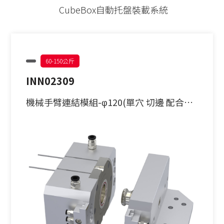
PITCH52
62型
CubeBox自動托盤裝載系統
30公斤以下
手動求心虎鉗
PITCH96
90型
30-60公斤
自動氣壓虎鉗
單定位Ｌ底板
120型
60-150公斤
INN02309
60-150公斤
虎鉗配件
三面錐塔
150型
機械手臂連結模組-φ120(單穴 切邊 配合磁
機械手臂客製化
立柱
原點定位客製化
鐵底蓋模組)
單定位板客製化