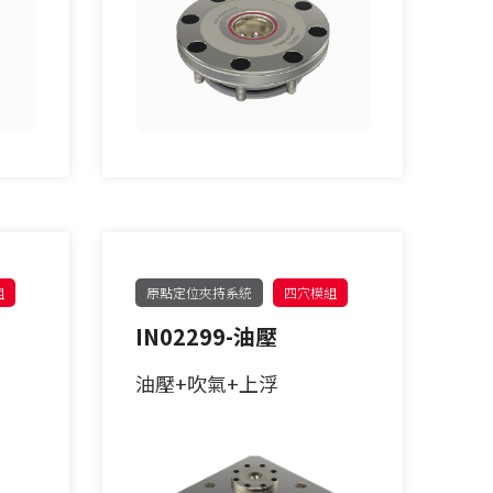
組
原點定位夾持系統
四穴模組
IN02299-油壓
油壓+吹氣+上浮