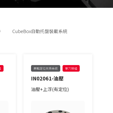
件
CubeBox自動托盤裝載系統
組
原點定位夾持系統
單穴模組
IN02061-油壓
油壓+上浮(有定位)