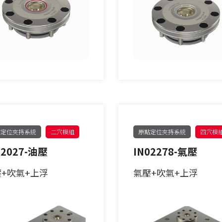
點定位夾持系統
二穴模組
原點定位夾持系統
四穴模
02027-油壓
IN02278-氣壓
+吹氣+上浮
氣壓+吹氣+上浮