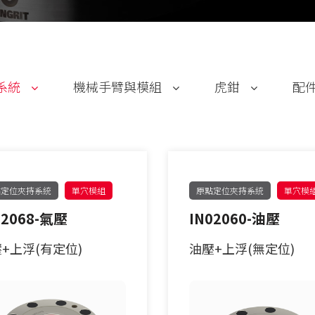
法蘭式
系統
機械手臂與模組
虎鉗
配
30公斤以下
手動求心虎鉗
30-60公斤
自動氣壓虎鉗
點定位夾持系統
單穴模組
原點定位夾持系統
單穴模
02068-氣壓
IN02060-油壓
60-150公斤
虎鉗配件
+上浮(有定位)
油壓+上浮(無定位)
機械手臂客製化
製化