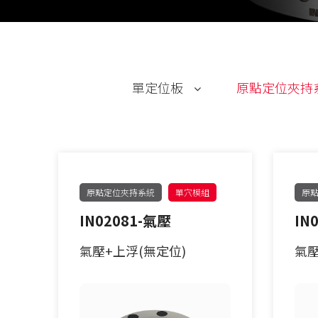
單定位板
原點定位夾持
PITCH52
62型
PITCH96
90型
原點定位夾持系統
單穴模組
原
IN02081-氣壓
IN
單定位Ｌ底板
120型
氣壓+上浮(無定位)
氣壓
三面錐塔
150型
立柱
原點定位客