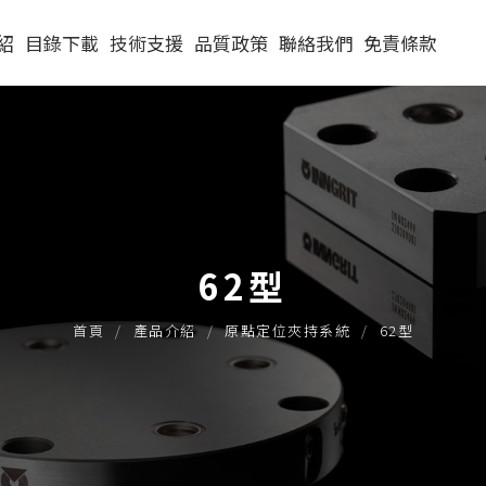
紹
目錄下載
技術支援
品質政策
聯絡我們
免責條款
PITCH52
原點定位夾持系
(4穴Pitch52)圓
統Q&A
持系
PITCH96
62型
(4穴Pitch52)方
(4穴Pitch96)圓
單穴模組
實際應用
單定位Ｌ底板
90型
(16穴Pitch52)方
(4穴Pitch96)方
二穴模組
單穴模組
模組
30公斤以下
實際案例
62型
三面錐塔
120型
(8穴Pitch96)中
四穴模組
二穴模組
單穴模組
30-60公斤
手動求心虎鉗
橋板
首頁
產品介紹
原點定位夾持系統
62型
立柱
150型
六穴模組
四穴模組
二穴模組
單穴模組
60-150公斤
自動氣壓虎鉗
(24穴Pitch96)方
單定位板客製化
原點定位客製化
法蘭式
六穴模組
四穴模組
二穴模組
自動托
機械手臂客製化
虎鉗配件
法蘭式
六穴模組
四穴模組
法蘭式
六穴模組