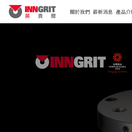
關於我們
最新消息
產品介
展覽訊息
單定位板
影音影片
原點定位夾
統
媒體報導
機械手臂與
虎鉗
配件
CubeBox
盤裝載系統