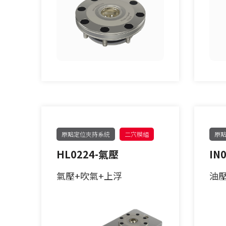
單定位板客製化
原點定位夾持系統
二穴模組
原
HL0224-氣壓
IN
氣壓+吹氣+上浮
油壓