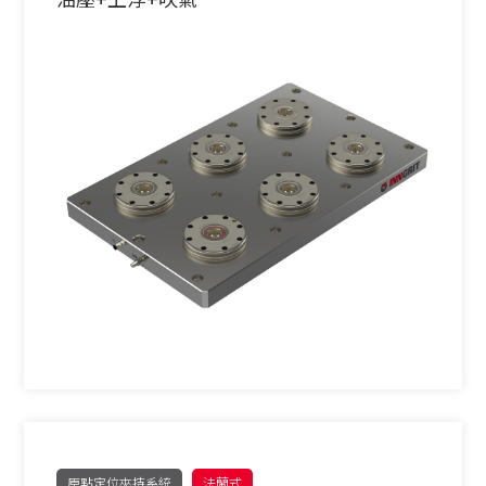
原點定位夾持系統
法蘭式