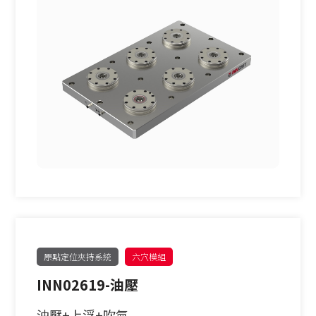
原點定位夾持系統
六穴模組
INN02619-油壓
油壓+上浮+吹氣