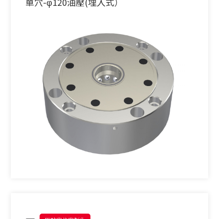
單穴-φ120油壓(埋入式）