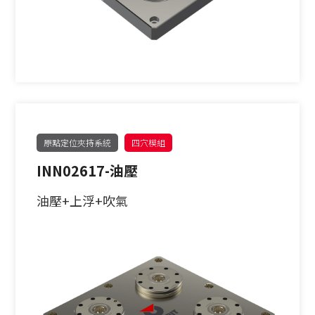
原點定位夾持系統
四穴模組
INN02617-油壓
油壓+上浮+吹氣