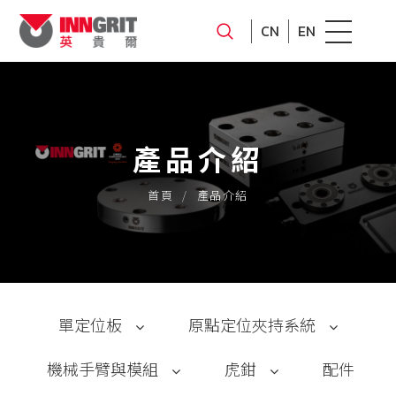
CN
EN
產品介紹
首頁
產品介紹
單定位板
原點定位夾持系統
機械手臂與模組
虎鉗
配件