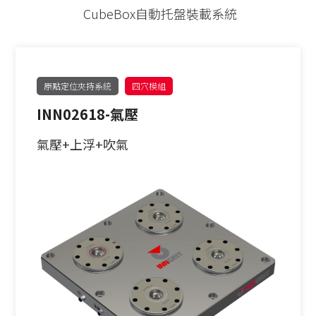
PITCH52
62型
CubeBox自動托盤裝載系統
30公斤以下
手動求心虎鉗
PITCH96
90型
30-60公斤
自動氣壓虎鉗
單定位Ｌ底板
120型
原點定位夾持系統
四穴模組
INN02618-氣壓
60-150公斤
虎鉗配件
三面錐塔
150型
氣壓+上浮+吹氣
機械手臂客製化
立柱
原點定位客製化
單定位板客製化